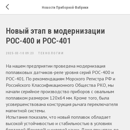
Новости Приборной Фабрики
Новый этап в модернизации
РОС-400 и РОС-401
2025-03-10 09:23
ТЕХНОЛОГИИ
На нашем предприятии проведена модернизация
поплавковых датчиков-реле уровня серий РОС-400 и
РОС-401. По рекомендациям Морского Регистра РФ и
Российского Классификационного Общества РКО, мы
начали серийное производство приборов с овальным
поплавком размером 120х64 мм. Кроме того, была
усовершенствована конструкция рычага переключателя
магнитной системы.
Испытания показали, что новый поплавок обладает
высокой устойчивостью и стабильностью в условиях
бортовой (боковой) и килевой качки. Даже при углах до